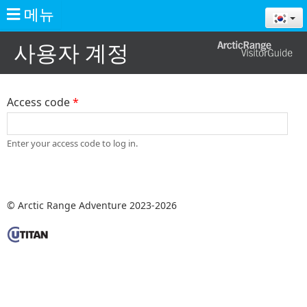
주
메뉴
요
콘
홈
사용자 계정
텐
츠
로
건
Access code
*
너
뛰
기
Enter your access code to log in.
© Arctic Range Adventure 2023-2026